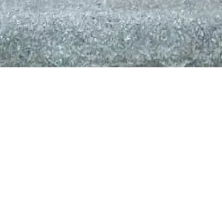
Drohnenversicherung
Der Gebrauch von Drohnen, sogenannter
unbemannter Luftfahrtsysteme, erfreut sich
immer größerer Beliebtheit. Doch der
unbedachte Gebrauch dieser Drohnen kann
schwerwiegende Folgen mit sich bringen,
sollten Sachen Dritter beschädigt werden oder